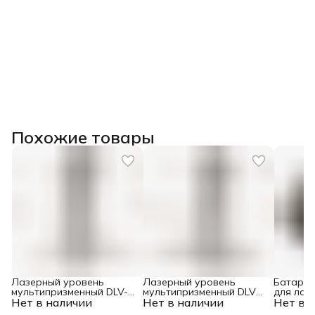
Похожие товары
Лазерный уровень
Лазерный уровень
Батарея
мультипризменный DLV-
мультипризменный DLV
для лаз
Нет в наличии
360-3T, 30 м, зеленый луч,
Нет в наличии
360-4T, 30 м, зеленый луч,
Нет в 
Type B01
Li-Ion 2,4 Aч, штатив //
Li-Ion 2,4 Aч, штатив//
Denzel