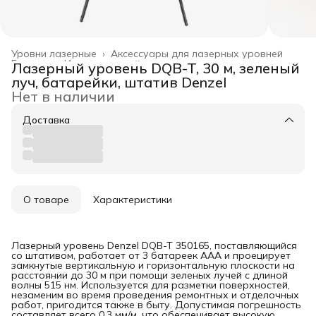
Уровни лазерные
›
Аксессуары для лазерных уровней
Главная
›
Измерительный инструмент
›
Лазерный уровень DQB-T, 30 м, зеленый
луч, батарейки, штатив Denzel
Нет в наличии
Доставка
О товаре
Характеристики
Лазерный уровень Denzel DQB-T 350165, поставляющийся
со штативом, работает от 3 батареек AAA и проецирует
замкнутые вертикальную и горизонтальную плоскости на
расстоянии до 30 м при помощи зеленых лучей с длиной
волны 515 нм. Используется для разметки поверхностей,
незаменим во время проведения ремонтных и отделочных
работ, пригодится также в быту. Допустимая погрешность
составляет всего 0,3 мм/м, что обеспечивает высокую