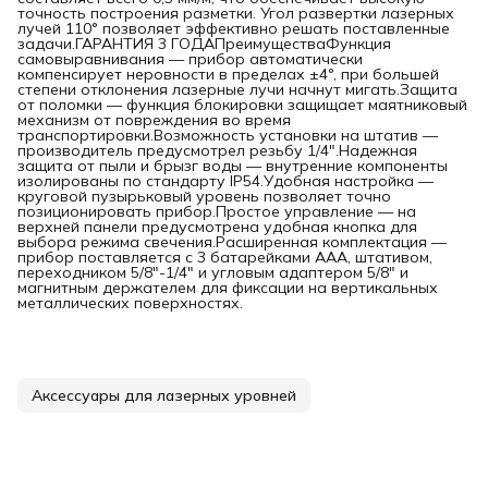
точность построения разметки. Угол развертки лазерных
лучей 110° позволяет эффективно решать поставленные
задачи.ГАРАНТИЯ 3 ГОДАПреимуществаФункция
самовыравнивания — прибор автоматически
компенсирует неровности в пределах ±4°, при большей
степени отклонения лазерные лучи начнут мигать.Защита
от поломки — функция блокировки защищает маятниковый
механизм от повреждения во время
транспортировки.Возможность установки на штатив —
производитель предусмотрел резьбу 1/4″.Надежная
защита от пыли и брызг воды — внутренние компоненты
изолированы по стандарту IP54.Удобная настройка —
круговой пузырьковый уровень позволяет точно
позиционировать прибор.Простое управление — на
верхней панели предусмотрена удобная кнопка для
выбора режима свечения.Расширенная комплектация —
прибор поставляется с 3 батарейками AAA, штативом,
переходником 5/8″-1/4″ и угловым адаптером 5/8″ и
магнитным держателем для фиксации на вертикальных
металлических поверхностях.
Аксессуары для лазерных уровней