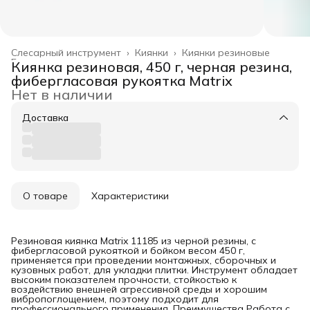
Слесарный инструмент
›
Киянки
›
Киянки резиновые
Главная
›
Киянка резиновая, 450 г, черная резина,
фибергласовая рукоятка Matrix
Нет в наличии
Доставка
О товаре
Характеристики
Резиновая киянка Matrix 11185 из черной резины, с
фибергласовой рукояткой и бойком весом 450 г,
применяется при проведении монтажных, сборочных и
кузовных работ, для укладки плитки. Инструмент обладает
высоким показателем прочности, стойкостью к
воздействию внешней агрессивной среды и хорошим
вибропоглощением, поэтому подходит для
профессионального применения. Преимущества Работа с