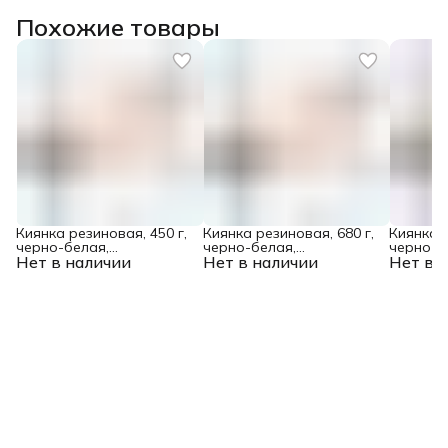
Похожие товары
Киянка резиновая, 450 г,
Киянка резиновая, 680 г,
Киянка р
черно-белая,
черно-белая,
черно-б
Нет в наличии
фибергласовая рукоятка
Нет в наличии
фибергласовая рукоятка
Нет в 
фибергл
c TPR покрытием Denzel
c TPR покрытием Denzel
c TPR п