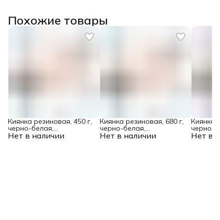
Похожие товары
Киянка резиновая, 450 г,
Киянка резиновая, 680 г,
Киянка р
черно-белая,
черно-белая,
черно-б
Нет в наличии
фибергласовая рукоятка
Нет в наличии
фибергласовая рукоятка
Нет в 
фибергл
c TPR покрытием Denzel
c TPR покрытием Denzel
c TPR п