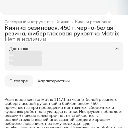
Слесарный инструмент
›
Киянки
›
Киянки резиновые
Главная
›
Киянка резиновая, 450 г, черно-белая
резина, фибергласовая рукоятка Matrix
Нет в наличии
Доставка
О товаре
Характеристики
Резиновая киянка Matrix 11171 из черно-белой резины, с
фибергласовой рукояткой и бойком весом 450 г,
применяется при проведении монтажных, сборочных и
кузовных работ, для укладки плитки. Инструмент обладает
высоким показателем прочности, стойкостью к
воздействию внешней агрессивной среды и хорошим
вибропоглощением, поэтому подходит для
профессионального применения. Преимущества Работа со