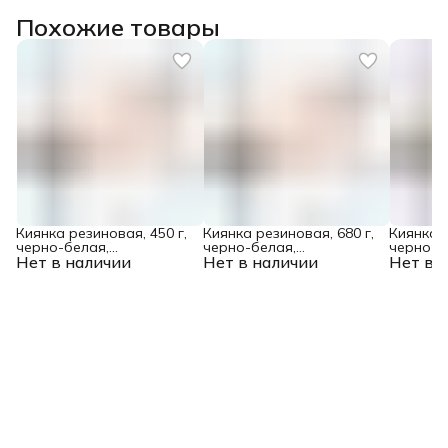
Похожие товары
Киянка резиновая, 450 г,
Киянка резиновая, 680 г,
Киянка р
черно-белая,
черно-белая,
черно-б
Нет в наличии
фибергласовая рукоятка
Нет в наличии
фибергласовая рукоятка
Нет в 
фибергл
c TPR покрытием Denzel
c TPR покрытием Denzel
c TPR п