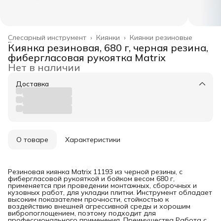
Слесарный инструмент
›
Киянки
›
Киянки резиновые
Главная
›
Киянка резиновая, 680 г, черная резина,
фибергласовая рукоятка Matrix
Нет в наличии
Доставка
О товаре
Характеристики
Резиновая киянка Matrix 11193 из черной резины, с
фибергласовой рукояткой и бойком весом 680 г,
применяется при проведении монтажных, сборочных и
кузовных работ, для укладки плитки. Инструмент обладает
высоким показателем прочности, стойкостью к
воздействию внешней агрессивной среды и хорошим
вибропоглощением, поэтому подходит для
профессионального применения. Преимущества Работа с