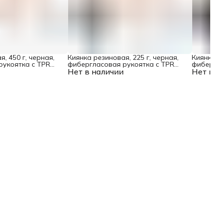
, 450 г, черная,
Киянка резиновая, 225 г, черная,
Киянка 
рукоятка c TPR
фибергласовая рукоятка c TPR
фиберг
el
Нет в наличии
покрытием Denzel
Нет в 
покрыт