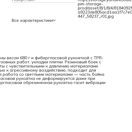
обрезиненная рукоятка гасит вибрации от удара и не
pim-storage-
выскальзывает из ладони.
prod/asset/8/1/8/4/8184092
a9223de805acd1aa1f7c7e
447_58237_r01.jpg
Все характеристики
ины весом 680 г и фибергласовой рукояткой с TPR-
зовных работ, укладки плитки. Резиновый боек с
ы с чувствительными к давлению материалами.
ью к агрессивному воздействию, подходит для
 работа со светлыми материалами — часть бойка
ласовая рукоятка не деформируется даже при
ргласовая обрезиненная рукоятка гасит вибрации