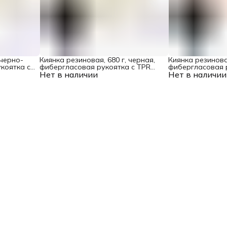
 черно-
Киянка резиновая, 680 г, черная,
Киянка резиновая
коятка c
фибергласовая рукоятка c TPR
фибергласовая 
Нет в наличии
покрытием Denzel
Нет в наличии
покрытием Denz