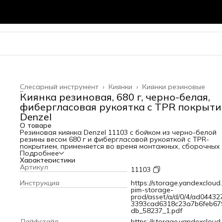
Слесарный инструмент
›
Киянки
›
Киянки резиновые
Главная
›
Киянка резиновая, 680 г, черно-белая,
фибергласовая рукоятка c TPR покрыт
Denzel
О товаре
Резиновая киянка Denzel 11103 с бойком из черно-белой
резины весом 680 г и фибергласовой рукояткой с TPR-
покрытием, применяется во время монтажных, сборочных
кузовных работ, укладки плитки. Резиновый боек с высок
Подробнее
амортизирующими свойствами оптимален для работы с
Характеристики
чувствительными к давлению материалами. Инструмент
Артикул
11103
характеризуется высокой прочностью и стойкостью к
агрессивному воздействию, подходит для профессиональ
Инструкция
https://storage.yandexcloud.
использования.ПреимуществаБезопасная работа со свет
pim-storage-
материалами — часть бойка из белой резины не оставляе
prod/asset/a/d/0/4/ad04432
следов.Надежность — фибергласовая рукоятка не
3393cad6318c23a7b6feb67
деформируется даже при интенсивной
db_58237_1.pdf
эксплуатации.Комфортная эксплуатация — фибергласова
Лайфстайл
https://storage.yandexcloud.