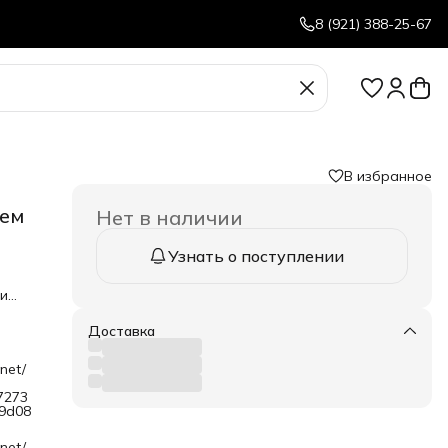
8 (921) 388-25-67
В избранное
ием
Нет в наличии
Узнать о поступлении
 и
ими
Доставка
ного
net/
лыми
т
7273
9d08
я
net/