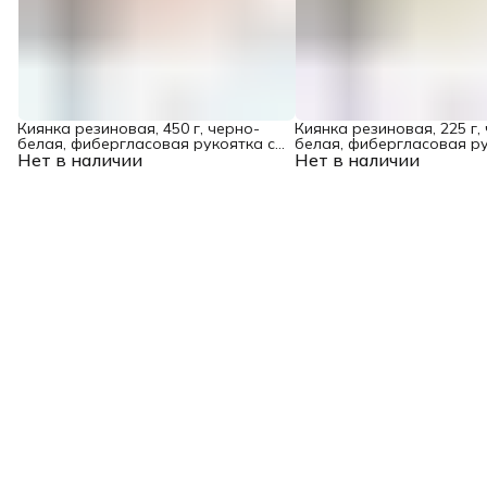
Киянка резиновая, 450 г, черно-
Киянка резиновая, 225 г,
белая, фибергласовая рукоятка c
белая, фибергласовая ру
Нет в наличии
TPR покрытием Denzel
Нет в наличии
TPR покрытием Denzel