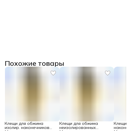
Похожие товары
Клещи для обжима
Клещи для обжима
Клещи д
изолир. наконечников
неизолированных
наконеч