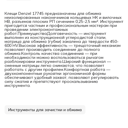
Клещи Denzel 17745 предназначены для обжима
неизолированных наконечников кольцевых НК и вилочных
НВ, разъемов плоских РП сечением 0,25-2,5 мм². Инструмент
пригодится частным и профессиональным мастерам при
проведении электромонтажных
работ.ПреимуществаДолговечность — инструмент
выполнен из конструкционной углеродистой стали,
матрица для обжима (губки) закалена до твердости 450-
600 HV.Высокая эффективность — трещоточный механизм
позволяет производить соединение до полного
обжима.Контроль качества соединения — при
необходимости можно воспользоваться рычагом
разблокировки инструмента.Широкий функционал —
сменные матрицы легко снимаются, что позволяет
работать с другим профилем.Комфортная работа —
двухкомпонентные рукоятки эргономичной формы
обеспечивают удобный захват, позволяют регулировать
силу сжатия и препятствуют проскальзыванию
инструмента.
Инструменты для зачистки и обжима