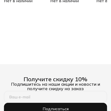
Нет в наличии
НКИ и НВИ, разъемов
Нет в наличии
наконечников НК и НВ,
Нет в 
НШВ, НШ
РПИ, гильз ГСИ, 0,5 - 2,5
разъемов РП, 1,5 - 6 мм2
16 мм2 D
мм2 Denzel
Denzel
Получите скидку 10%
Подпишитесь на наши акции и новости и
получите скидку на заказ
Подписаться