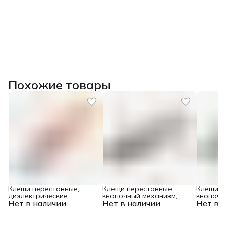
Похожие товары
Клещи переставные,
Клещи переставные,
Клещи п
диэлектрические
кнопочный механизм,
кнопочн
Нет в наличии
рукоятки до 1000 В, 240
Нет в наличии
обливные рукоятки,
Нет в 
обливны
мм Gross
сантехнические, 250 мм
мм Denz
Denzel