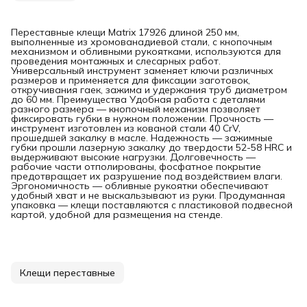
Переставные клещи Matrix 17926 длиной 250 мм,
выполненные из хромованадиевой стали, с кнопочным
механизмом и обливными рукоятками, используются для
проведения монтажных и слесарных работ.
Универсальный инструмент заменяет ключи различных
размеров и применяется для фиксации заготовок,
откручивания гаек, зажима и удержания труб диаметром
до 60 мм. Преимущества Удобная работа с деталями
разного размера — кнопочный механизм позволяет
фиксировать губки в нужном положении. Прочность —
инструмент изготовлен из кованой стали 40 CrV,
прошедшей закалку в масле. Надежность — зажимные
губки прошли лазерную закалку до твердости 52-58 HRC и
выдерживают высокие нагрузки. Долговечность —
рабочие части отполированы, фосфатное покрытие
предотвращает их разрушение под воздействием влаги.
Эргономичность — обливные рукоятки обеспечивают
удобный хват и не выскальзывают из руки. Продуманная
упаковка — клещи поставляются с пластиковой подвесной
картой, удобной для размещения на стенде.
Клещи переставные