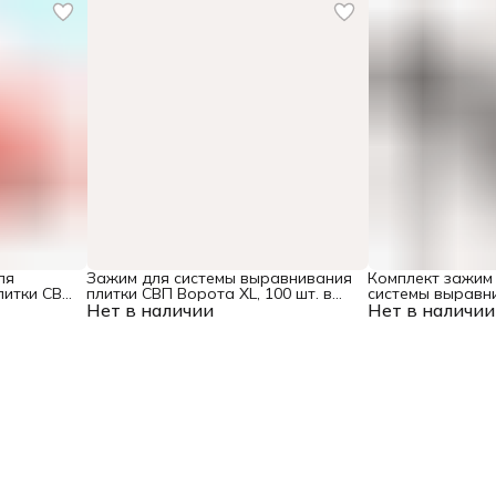
ля
Зажим для системы выравнивания
Комплект зажим 
литки СВП
плитки СВП Ворота XL, 100 шт. в
системы выравн
кете Matrix
Нет в наличии
пакете Matrix
Нет в наличии
Ворота, 250/250 