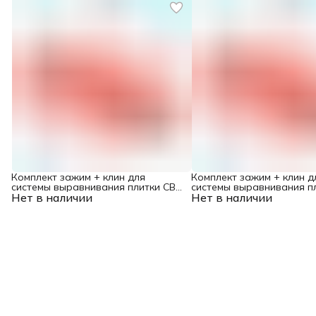
Комплект зажим + клин для
Комплект зажим + клин д
системы выравнивания плитки СВП
системы выравнивания п
Нет в наличии
Ворота XL, 200/100 шт. в пакете
Нет в наличии
Ворота XL, 50/50 шт. в па
Matrix