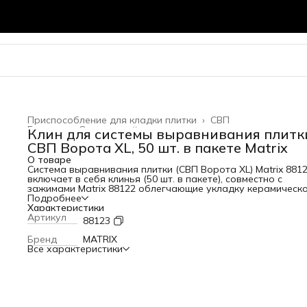
Приспособление для кладки плитки
›
СВП
Главная
›
Отделочный инструмент
›
Клин для системы выравнивания плитк
СВП Ворота XL, 50 шт. в пакете Matrix
О товаре
Система выравнивания плитки (СВП Ворота XL) Matrix 881
включает в себя клинья (50 шт. в пакете), совместно с
зажимами Matrix 88122 облегчающие укладку керамическ
или керамогранитной плитки толщиной 4-13 мм на стены и
Подробнее
на пол. Клинья пригодятся не только начинающим мастер
Характеристики
но и профессионалам. Благодаря СВП плитка не смещаетс
Артикул
88123
не проседает в процессе высыхания, швы получаются
ровными и аккуратными, что гарантирует качественный
Бренд
MATRIX
результат. Преимущества Высокая эффективность — клин
Все характеристики
просты в использовании и повышают скорость работы в
несколько раз, а их ребристая поверхность обеспечивает
надежную фиксацию зажимов. Аккуратный результат —
система выравнивания плитки обеспечивает равномерно
распределение клея, что сводит к минимуму риск образо
пустот. Многократное использование — клинья для СВП