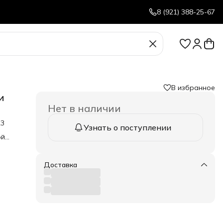
8 (921) 388-25-67
В избранное
и
Нет в наличии
23
Узнать о поступлении
ой
ли
ам,
я и
Доставка
ья
е
вания