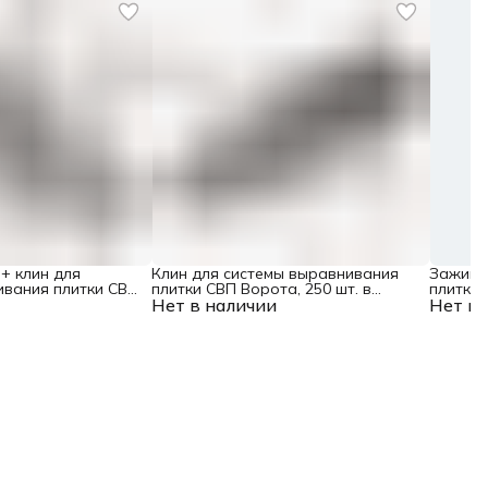
+ клин для
Клин для системы выравнивания
Зажим 
ивания плитки СВП
плитки СВП Ворота, 250 шт. в
плитки 
шт. в коробе Matrix
Нет в наличии
коробе Matrix
Нет в 
коробе 