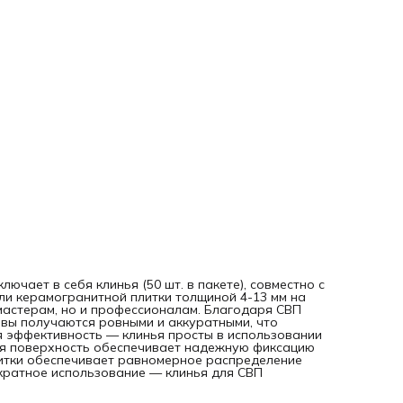
изготовлены из качественного пластика.
лючает в себя клинья (50 шт. в пакете), совместно с
ли керамогранитной плитки толщиной 4-13 мм на
 мастерам, но и профессионалам. Благодаря СВП
швы получаются ровными и аккуратными, что
я эффективность — клинья просты в использовании
тая поверхность обеспечивает надежную фиксацию
итки обеспечивает равномерное распределение
ократное использование — клинья для СВП