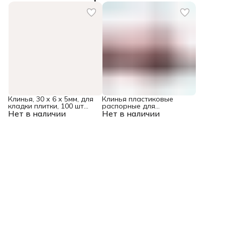
Клинья, 30 х 6 х 5мм, для
Клинья пластиковые
кладки плитки, 100 шт
распорные для
Нет в наличии
Matrix
Нет в наличии
корректировки при
укладке напольных
покрытий, 40 шт Matrix