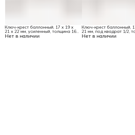
Ключ-крест баллонный, 17 х 19 х
Ключ-крест баллонный, 17
21 х 22 мм, усиленный, толщина 16
21 мм, под квадрат 1/2, 
Нет в наличии
мм Matrix Professional
Нет в наличии
мм Matrix