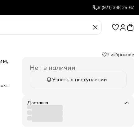
8 (921) 388-25-67
В избранное
мм,
Нет в наличии
Узнать о поступлении
ах.
т
иях
той
Доставка
сти
в