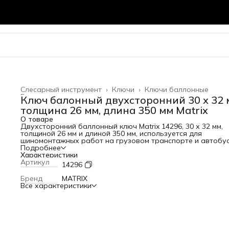
Слесарный инструмент
›
Ключи
›
Ключи баллонные
Главная
›
Ключ балонный двухсторонний 30 х 32 
толщина 26 мм, длина 350 мм Matrix
О товаре
Двухсторонний баллонный ключ Matrix 14296, 30 х 32 мм,
толщиной 26 мм и длиной 350 мм, используется для
шиномонтажных работ на грузовом транспорте и автобус
Две несъемные торцевые шестигранные головки подходя
Подробнее
под крепеж 30 и 32 мм. Инструмент применяется на станц
Характеристики
техобслуживания. Преимущества Устойчивость к
Артикул
14296
значительным нагрузкам — ключ изготовлен из углеродис
стали 45, рабочие части закалены до твердости 41 HRC
Бренд
MATRIX
(полное соответствие ГОСТу). Высокий показатель прочно
Все характеристики
— толщина инструмента составляет 26 мм. Эксплуатация 
любых условиях — цинковое покрытие защищает ключ от
коррозии.