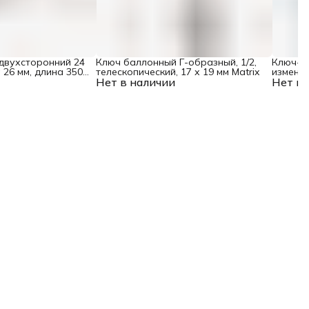
двухсторонний 24
Ключ баллонный Г-образный, 1/2,
Ключ-кр
 26 мм, длина 350
телескопический, 17 х 19 мм Matrix
изменяю
Нет в наличии
Нет в 
мм, 21 м
хромир