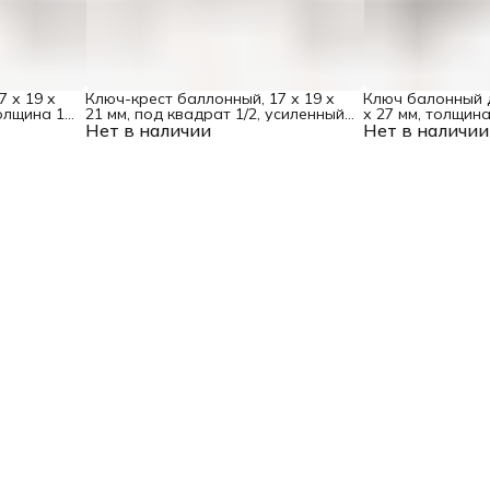
 х 19 х
Ключ-крест баллонный, 17 х 19 х
Ключ балонный 
толщина 16
21 мм, под квадрат 1/2, усиленный,
х 27 мм, толщина
Нет в наличии
толщина 16 мм Matrix Professional
Нет в наличии
мм Matrix