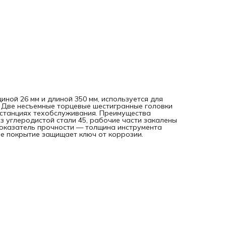
щиной 26 мм и длиной 350 мм, используется для
 Две несъемные торцевые шестигранные головки
а станциях техобслуживания. Преимущества
з углеродистой стали 45, рабочие части закалены
 показатель прочности — толщина инструмента
ое покрытие защищает ключ от коррозии.